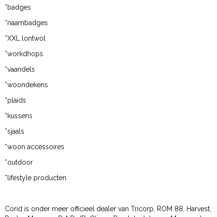
*badges
*naambadges
*XXL lontwol
*workdhops
*vaandels
*woondekens
*plaids
*kussens
*sjaals
*woon accessoires
*outdoor
*lifestyle producten
Corid is onder meer officieel dealer van Tricorp, ROM 88, Harvest,