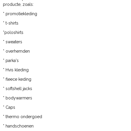
producte, zoals:
* promotiekleding
* t-shirts
*poloshirts
* sweaters
* overhemden
* parka's
* Hvis kleding
* fleece keding
* softshell jacks
* bodywarmers
* Caps
* thermo ondergoed
* handschoenen