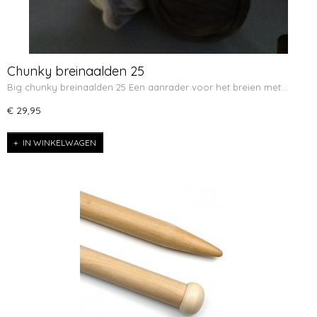
Chunky breinaalden 25
Big chunky breinaalden 25 Een aanrader voor het breien met…
€ 29,95
IN WINKELWAGEN