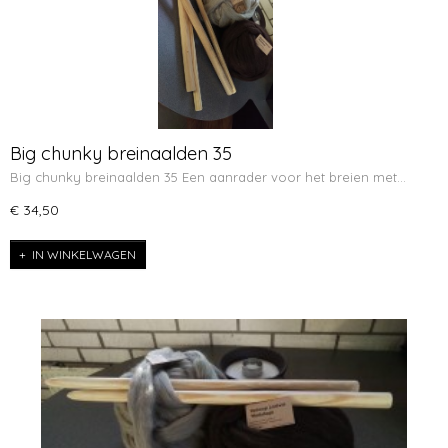
Big chunky breinaalden 35
Big chunky breinaalden 35 Een aanrader voor het breien met…
€ 34,50
IN WINKELWAGEN