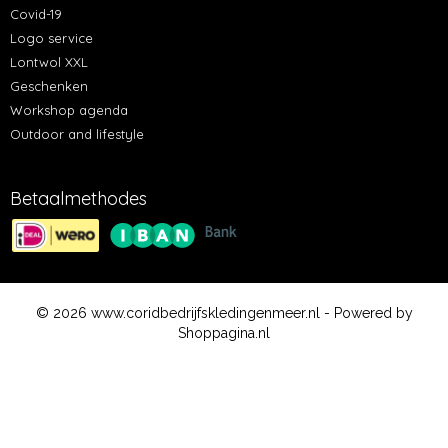
Covid-19
Logo service
Lontwol XXL
Geschenken
Workshop agenda
Outdoor and lifestyle
Betaalmethodes
© 2026 www.coridbedrijfskledingenmeer.nl - Powered by
Shoppagina.nl