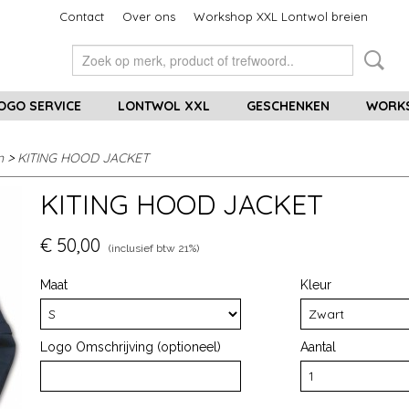
Contact
Over ons
Workshop XXL Lontwol breien
OGO SERVICE
LONTWOL XXL
GESCHENKEN
WORKS
n
>
KITING HOOD JACKET
KITING HOOD JACKET
€ 50,00
(inclusief btw 21%)
Maat
Kleur
Logo Omschrijving (optioneel)
Aantal