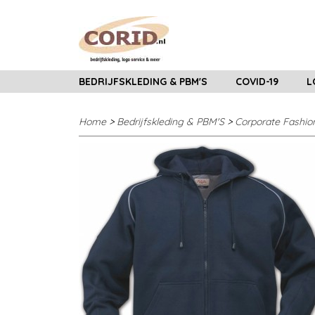
BEDRIJFSKLEDING & PBM'S
COVID-19
L
Home
>
Bedrijfskleding & PBM'S
>
Corporate Fashio