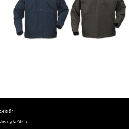
orieën
skleding & PBM'S
9